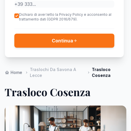
Dichiaro di aver letto la Privacy Policy e acconsento al
trattamento dati (GDPR 2016/679).
Continua
arrow_forward
Traslochi Da Savona A
Trasloco
Home
home
chevron_right
chevron_right
Lecce
Cosenza
Trasloco Cosenza