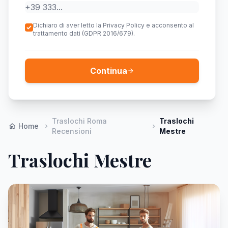
Dichiaro di aver letto la Privacy Policy e acconsento al
trattamento dati (GDPR 2016/679).
Continua
arrow_forward
Traslochi Roma
Traslochi
Home
home
chevron_right
chevron_right
Recensioni
Mestre
Traslochi Mestre