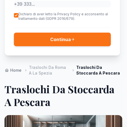
Dichiaro di aver letto la Privacy Policy e acconsento al
trattamento dati (GDPR 2016/679).
Continua
arrow_forward
Traslochi Da Roma
Traslochi Da
Home
home
chevron_right
chevron_right
A La Spezia
Stoccarda A Pescara
Traslochi Da Stoccarda
A Pescara