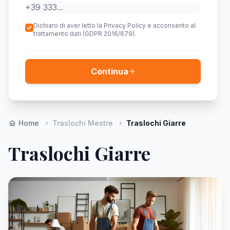
Dichiaro di aver letto la Privacy Policy e acconsento al
trattamento dati (GDPR 2016/679).
Continua
arrow_forward
Home
Traslochi Mestre
Traslochi Giarre
home
chevron_right
chevron_right
Traslochi Giarre