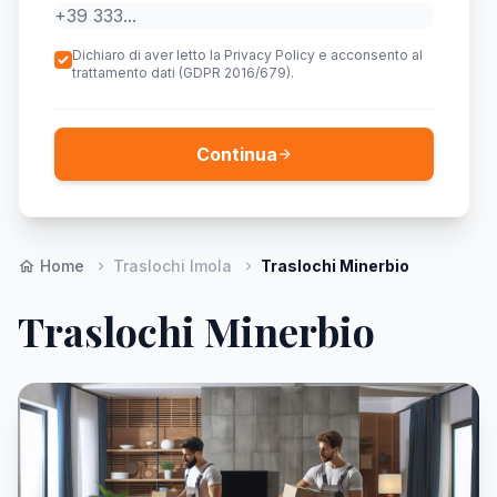
Dichiaro di aver letto la Privacy Policy e acconsento al
trattamento dati (GDPR 2016/679).
Continua
arrow_forward
Home
Traslochi Imola
Traslochi Minerbio
home
chevron_right
chevron_right
Traslochi Minerbio