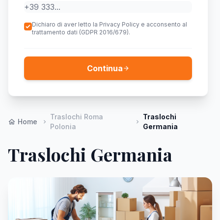
Dichiaro di aver letto la Privacy Policy e acconsento al
trattamento dati (GDPR 2016/679).
Continua
arrow_forward
Traslochi Roma
Traslochi
Home
home
chevron_right
chevron_right
Polonia
Germania
Traslochi Germania