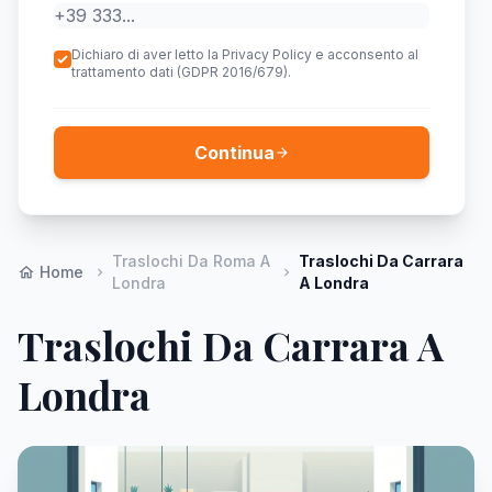
Dichiaro di aver letto la Privacy Policy e acconsento al
trattamento dati (GDPR 2016/679).
Continua
arrow_forward
Traslochi Da Roma A
Traslochi Da Carrara
Home
home
chevron_right
chevron_right
Londra
A Londra
Traslochi Da Carrara A
Londra