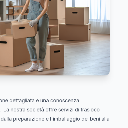
ione dettagliata e una conoscenza
 La nostra società offre servizi di trasloco
alla preparazione e l'imballaggio dei beni alla