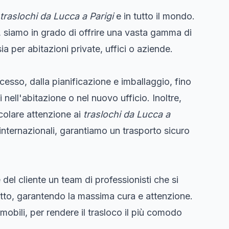
n
traslochi da Lucca a Parigi
e in tutto il mondo.
e, siamo in grado di offrire una vasta gamma di
ia per abitazioni private, uffici o aziende.
ocesso, dalla pianificazione e imballaggio, fino
 nell'abitazione o nel nuovo ufficio. Inoltre,
icolare attenzione ai
traslochi da Lucca a
 internazionali, garantiamo un trasporto sicuro
 del cliente un team di professionisti che si
tto, garantendo la massima cura e attenzione.
mobili, per rendere il trasloco il più comodo