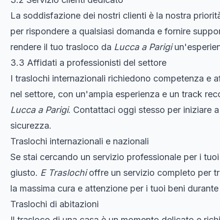
La soddisfazione dei nostri clienti è la nostra priorit
per rispondere a qualsiasi domanda e fornire suppor
rendere il tuo trasloco da
Lucca a Parigi
un'esperien
3.3 Affidati a professionisti del settore
I traslochi internazionali richiedono competenza e af
nel settore, con un'ampia esperienza e un track rec
Lucca a Parigi
. Contattaci oggi stesso per iniziare a 
sicurezza.
Traslochi internazionali e nazionali
Se stai cercando un servizio professionale per i tuo
giusto.
E Traslochi
offre un servizio completo per tr
la massima cura e attenzione per i tuoi beni durante 
Traslochi di abitazioni
Il trasloco di una casa è un momento delicato e ric