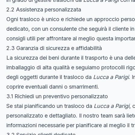
2.2 Assistenza personalizzata
Ogni trasloco è unico e richiede un approccio perso
dedicato, con un consulente che seguirà il cliente i
consigli utili per affrontare al meglio questa importa
2.3 Garanzia di sicurezza e affidabilità
La sicurezza dei beni durante il trasporto è una delle
imballaggio di alta qualità e seguiamo protocolli rigo
degli oggetti durante il trasloco da
Lucca a Parigi
. 
coprire eventuali danni o smarrimenti.
3.1 Richiedi un preventivo personalizzato
Se stai pianificando un trasloco da
Lucca a Parigi
, 
personalizzato e dettagliato. Il nostro team sarà lieto
informazioni necessarie per pianificare al meglio il t
3.2 Servizio clienti dedicato