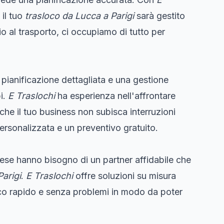
 il tuo
trasloco da Lucca a Parigi
sarà gestito
gio al trasporto, ci occupiamo di tutto per
 pianificazione dettagliata e una gestione
pi.
E Traslochi
ha esperienza nell'affrontare
o che il tuo business non subisca interruzioni
ersonalizzata e un preventivo gratuito.
paese hanno bisogno di un partner affidabile che
Parigi
.
E Traslochi
offre soluzioni su misura
oco rapido e senza problemi in modo da poter