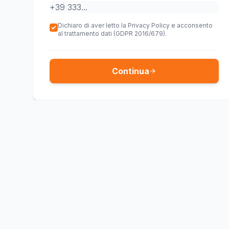
Dichiaro di aver letto la Privacy Policy e acconsento
al trattamento dati (GDPR 2016/679).
Continua
arrow_forward