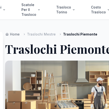
Scatole
i
Trasloco
Costo
Per Il
expand_more
expand_more
expand_more
expand_
Torino
Trasloco
Trasloco
Home
Traslochi Mestre
Traslochi Piemonte
home
chevron_right
chevron_right
Traslochi Piemont