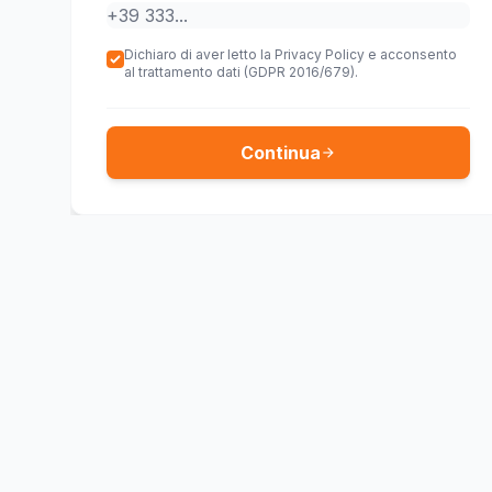
Dichiaro di aver letto la Privacy Policy e acconsento
al trattamento dati (GDPR 2016/679).
Continua
arrow_forward