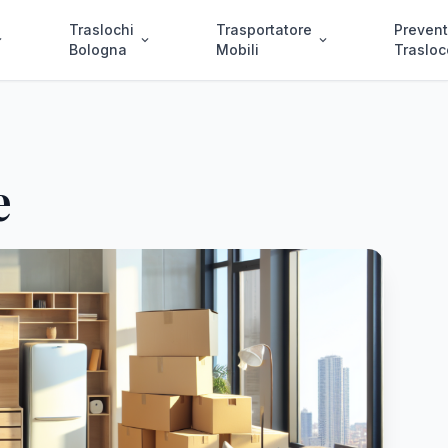
Traslochi
Trasportatore
Prevent
more
expand_more
expand_more
Bologna
Mobili
Trasloc
e