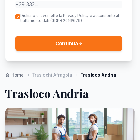
Dichiaro di aver letto la Privacy Policy e acconsento al
trattamento dati (GDPR 2016/679).
Continua
arrow_forward
Home
Traslochi Afragola
Trasloco Andria
home
chevron_right
chevron_right
Trasloco Andria