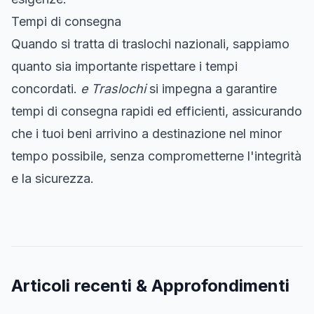
Tempi di consegna
Quando si tratta di traslochi nazionali, sappiamo
quanto sia importante rispettare i tempi
concordati.
e Traslochi
si impegna a garantire
tempi di consegna rapidi ed efficienti, assicurando
che i tuoi beni arrivino a destinazione nel minor
tempo possibile, senza comprometterne l'integrità
e la sicurezza.
Articoli recenti & Approfondimenti