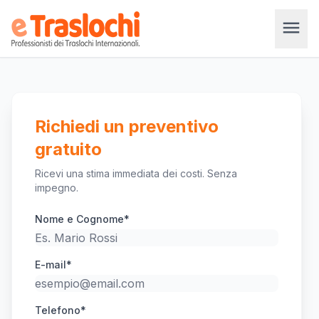
menu
Richiedi un preventivo
gratuito
Ricevi una stima immediata dei costi. Senza
impegno.
Nome e Cognome*
E-mail*
Telefono*