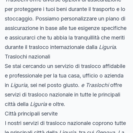
per proteggere i tuoi beni durante il trasporto e lo
stoccaggio. Possiamo personalizzare un piano di
assicurazione in base alle tue esigenze specifiche
e assicurarci che tu abbia la tranquillità che meriti
durante il trasloco internazionale dalla
Liguria
.
Traslochi nazionali
Se stai cercando un servizio di trasloco affidabile
e professionale per la tua casa, ufficio o azienda
in
Liguria
, sei nel posto giusto.
e Traslochi
offre
servizi di trasloco nazionale in tutte le principali
città della
Liguria
e oltre.
Città principali servite
I nostri servizi di trasloco nazionale coprono tutte
le principali città della
Liguria
, tra cui
Genova
,
La