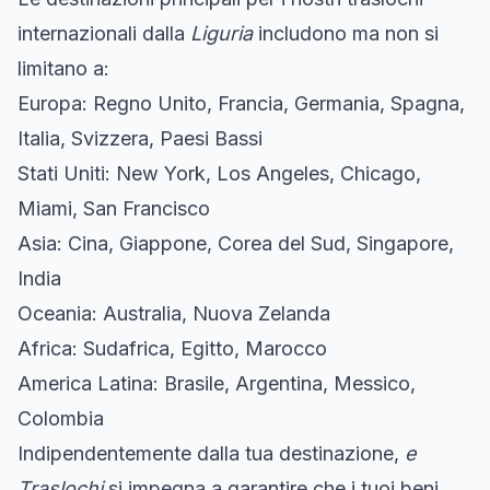
internazionali dalla
Liguria
includono ma non si
limitano a:
Europa: Regno Unito, Francia, Germania, Spagna,
Italia, Svizzera, Paesi Bassi
Stati Uniti: New York, Los Angeles, Chicago,
Miami, San Francisco
Asia: Cina, Giappone, Corea del Sud, Singapore,
India
Oceania: Australia, Nuova Zelanda
Africa: Sudafrica, Egitto, Marocco
America Latina: Brasile, Argentina, Messico,
Colombia
Indipendentemente dalla tua destinazione,
e
Traslochi
si impegna a garantire che i tuoi beni