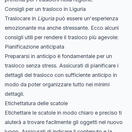
Consigli per un trasloco in Liguria
Traslocare in
Liguria
può essere un'esperienza
emozionante ma anche stressante. Ecco alcuni
consigli utili per rendere il trasloco più agevole:
Pianificazione anticipata
Prepararsi in anticipo è fondamentale per un
trasloco senza stress. Assicurati di pianificare i
dettagli del trasloco con sufficiente anticipo in
modo da poter organizzare tutto nei minimi
dettagli.
Etichettatura delle scatole
Etichettare le scatole in modo chiaro e preciso ti
aiuterà a trovare facilmente gli oggetti nel nuovo
luogo. Assicurati di indicare il contenuto e la