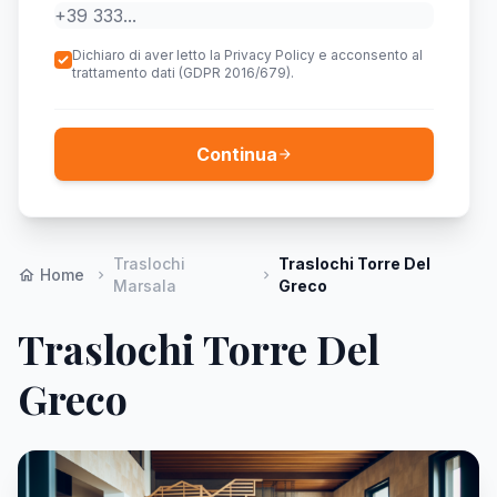
Dichiaro di aver letto la Privacy Policy e acconsento al
trattamento dati (GDPR 2016/679).
Continua
arrow_forward
Traslochi
Traslochi Torre Del
Home
home
chevron_right
chevron_right
Marsala
Greco
Traslochi Torre Del
Greco