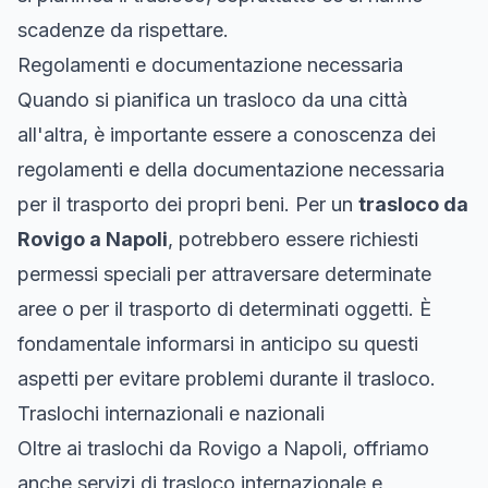
scadenze da rispettare.
Regolamenti e documentazione necessaria
Quando si pianifica un trasloco da una città
all'altra, è importante essere a conoscenza dei
regolamenti e della documentazione necessaria
per il trasporto dei propri beni. Per un
trasloco da
Rovigo a Napoli
, potrebbero essere richiesti
permessi speciali per attraversare determinate
aree o per il trasporto di determinati oggetti. È
fondamentale informarsi in anticipo su questi
aspetti per evitare problemi durante il trasloco.
Traslochi internazionali e nazionali
Oltre ai traslochi da Rovigo a Napoli, offriamo
anche servizi di trasloco internazionale e