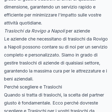
dimensione, garantendo un servizio rapido e
efficiente per minimizzare l'impatto sulle vostre
attività quotidiane.
Traslochi da Rovigo a Napoli
per aziende
Le aziende che necessitano di traslochi da Rovigo
a Napoli possono contare su di noi per un servizio
completo e personalizzato. Siamo in grado di
gestire traslochi di aziende di qualsiasi settore,
garantendo la massima cura per le attrezzature e i
beni aziendali.
Perché scegliere e Traslochi
Quando si tratta di traslochi, la scelta del partner
giusto è fondamentale. Ecco perché dovreste
scegliere e Traslochi per i vostri traslochi da