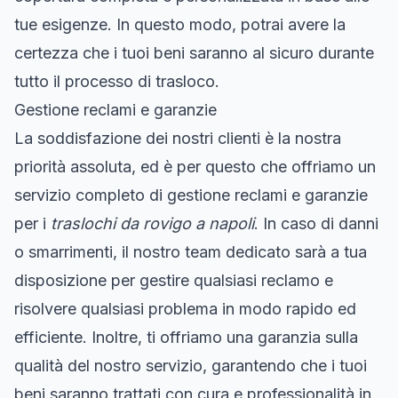
tue esigenze. In questo modo, potrai avere la
certezza che i tuoi beni saranno al sicuro durante
tutto il processo di trasloco.
Gestione reclami e garanzie
La soddisfazione dei nostri clienti è la nostra
priorità assoluta, ed è per questo che offriamo un
servizio completo di gestione reclami e garanzie
per i
traslochi da rovigo a napoli
. In caso di danni
o smarrimenti, il nostro team dedicato sarà a tua
disposizione per gestire qualsiasi reclamo e
risolvere qualsiasi problema in modo rapido ed
efficiente. Inoltre, ti offriamo una garanzia sulla
qualità del nostro servizio, garantendo che i tuoi
beni saranno trattati con cura e professionalità in