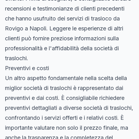
recensioni e testimonianze di clienti precedenti
che hanno usufruito dei servizi di trasloco da
Rovigo a Napoli. Leggere le esperienze di altri
clienti può fornire preziose informazioni sulla
professionalità e l'affidabilità della società di
traslochi.
Preventivi e costi
Un altro aspetto fondamentale nella scelta della
miglior società di traslochi è rappresentato dai
preventivi e dai costi. È consigliabile richiedere
preventivi dettagliati a diverse società di traslochi,
confrontando i servizi offerti e i relativi costi. È
importante valutare non solo il prezzo finale, ma
anche la trasparenza e la completezza del