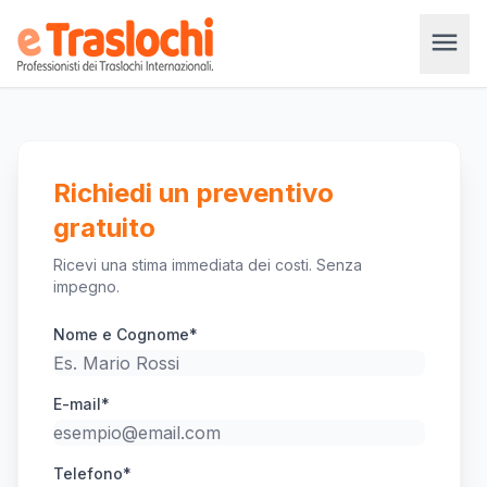
menu
Richiedi un preventivo
gratuito
Ricevi una stima immediata dei costi. Senza
impegno.
Nome e Cognome*
E-mail*
Telefono*