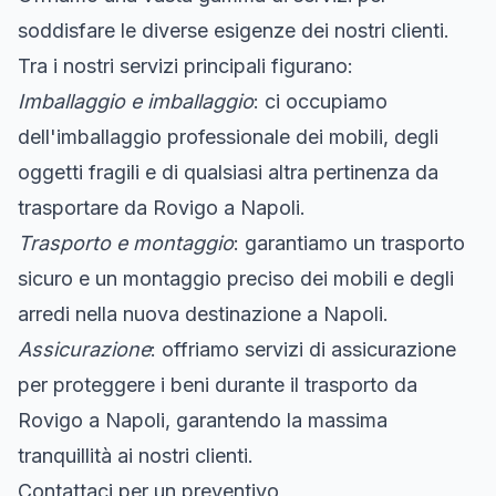
soddisfare le diverse esigenze dei nostri clienti.
Tra i nostri servizi principali figurano:
Imballaggio e imballaggio
: ci occupiamo
dell'imballaggio professionale dei mobili, degli
oggetti fragili e di qualsiasi altra pertinenza da
trasportare da Rovigo a Napoli.
Trasporto e montaggio
: garantiamo un trasporto
sicuro e un montaggio preciso dei mobili e degli
arredi nella nuova destinazione a Napoli.
Assicurazione
: offriamo servizi di assicurazione
per proteggere i beni durante il trasporto da
Rovigo a Napoli, garantendo la massima
tranquillità ai nostri clienti.
Contattaci per un preventivo