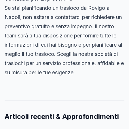
Se stai pianificando un trasloco da Rovigo a
Napoli, non esitare a contattarci per richiedere un
preventivo gratuito e senza impegno. Il nostro
team sarà a tua disposizione per fornire tutte le
informazioni di cui hai bisogno e per pianificare al
meglio il tuo trasloco. Scegli la nostra società di
traslochi per un servizio professionale, affidabile e
su misura per le tue esigenze.
Articoli recenti & Approfondimenti