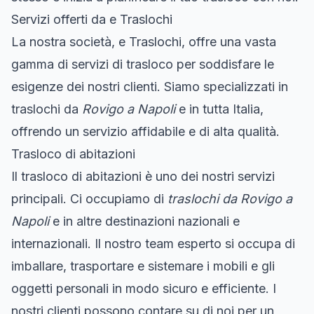
Servizi offerti da e Traslochi
La nostra società, e Traslochi, offre una vasta
gamma di servizi di trasloco per soddisfare le
esigenze dei nostri clienti. Siamo specializzati in
traslochi da
Rovigo a Napoli
e in tutta Italia,
offrendo un servizio affidabile e di alta qualità.
Trasloco di abitazioni
Il trasloco di abitazioni è uno dei nostri servizi
principali. Ci occupiamo di
traslochi da Rovigo a
Napoli
e in altre destinazioni nazionali e
internazionali. Il nostro team esperto si occupa di
imballare, trasportare e sistemare i mobili e gli
oggetti personali in modo sicuro e efficiente. I
nostri clienti possono contare su di noi per un