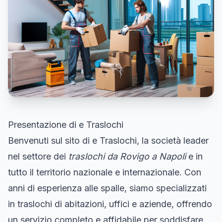
Presentazione di e Traslochi
Benvenuti sul sito di e Traslochi, la società leader
nel settore dei
traslochi da Rovigo a Napoli
e in
tutto il territorio nazionale e internazionale. Con
anni di esperienza alle spalle, siamo specializzati
in traslochi di abitazioni, uffici e aziende, offrendo
un servizio completo e affidabile per soddisfare