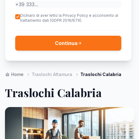
Dichiaro di aver letto la Privacy Policy e acconsento al
trattamento dati (GDPR 2016/679).
Continua
arrow_forward
Home
Traslochi Altamura
Traslochi Calabria
home
chevron_right
chevron_right
Traslochi Calabria