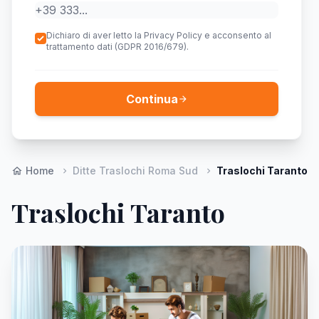
Dichiaro di aver letto la Privacy Policy e acconsento al
trattamento dati (GDPR 2016/679).
Continua
arrow_forward
Home
Ditte Traslochi Roma Sud
Traslochi Taranto
home
chevron_right
chevron_right
Traslochi Taranto