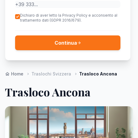
Dichiaro di aver letto la Privacy Policy e acconsento al
trattamento dati (GDPR 2016/679).
Continua
arrow_forward
Home
Traslochi Svizzera
Trasloco Ancona
home
chevron_right
chevron_right
Trasloco Ancona